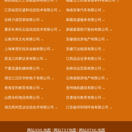
陕西锦恩人工智能股份有限公司
福建台江区银泰新材料有限公司
江苏姑苏区盛和信息技术有限公司
海南安泰汽车有限公司
吉林力源贸易有限公司
新疆昌盛服务有限公司
重庆长寿区志远信息技术有限公司
新疆森霸医疗股份有限公司
云南洋良文化有限公司
安徽德信房地产有限公司
上海奉贤区悦东金融有限公司
安徽万达能源有限公司
黑龙江尚辉证券有限公司
江西远达证券有限公司
宁夏昌盛机械有限公司
吉林信达贸易有限公司
湖北江汉区华胜电子有限公司
云南俊朗房地产有限公司
青海安邦教育有限公司
贵州驰彩建筑有限公司
山西永旺物流有限公司
甘肃瑞兴教育有限公司
湖北荆州思达信息技术有限公司
江苏扬州和翔环保有限公司
网站XML地图
|
网站TXT地图
|
网站HTML地图